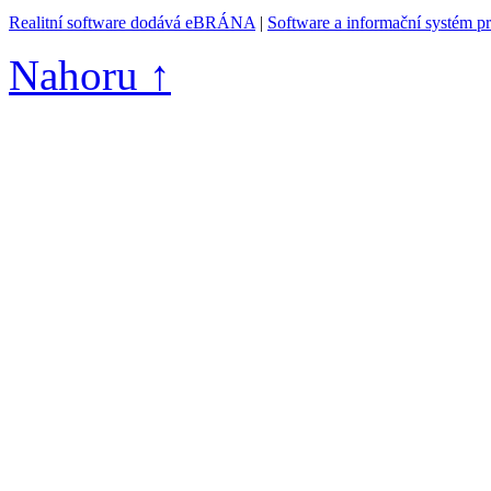
Realitní software dodává eBRÁNA
|
Software a informační systém p
Nahoru ↑