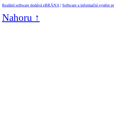
Realitní software dodává eBRÁNA
|
Software a informační systém p
Nahoru ↑