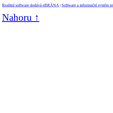
Realitní software dodává eBRÁNA
|
Software a informační systém p
Nahoru ↑