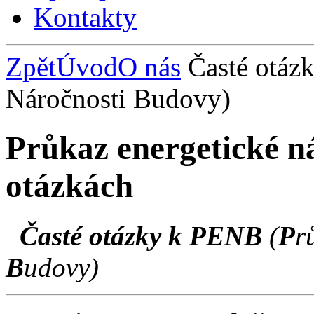
Kontakty
Zpět
Úvod
O nás
Časté otáz
Náročnosti Budovy)
Průkaz energetické n
otázkách
Časté otázky k PENB
(
P
r
B
udovy)