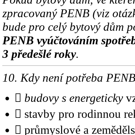
zpracovaný PENB (viz otázka
bude pro celý bytový dům p
PENB vyúčtováním spotřeby
3 předešlé roky
.
10. Kdy není potřeba PEN
 budovy s energeticky
v
 stavby pro rodinnou re
 průmyslové a zeměděls