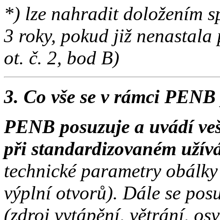
*) lze nahradit doložením s
3 roky, pokud již nenastala
ot. č. 2, bod B)
3. Co vše se v rámci PENB
PENB posuzuje a uvádí veš
při standardizovaném užív
technické parametry obálky 
výplní otvorů). Dále se pos
(zdroj vytápění, větrání, os