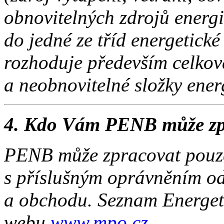
obnovitelných zdrojů energ
do jedné ze tříd energetické
rozhoduje především celko
a neobnovitelné složky ener
4. Kdo Vám PENB může zp
PENB může zpracovat pou
s příslušným oprávněním od
a obchodu. Seznam Energeti
webu
www.mpo.cz.