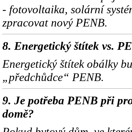
- fotovoltaika, solární sys
zpracovat nový PENB.
8. Energetický štítek vs. 
Energetický štítek obálky bu
„předchůdce“ PENB.
9. Je potřeba PENB při pr
domě?
Pokud bytový dům, ve které