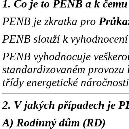
1. Co je to PENB a k čemu
PENB je zkratka pro
Průkaz
PENB slouží k vyhodnocení 
PENB vyhodnocuje veškerou
standardizovaném provozu b
třídy energetické náročnost
2. V jakých případech je 
A) Rodinný dům (RD)