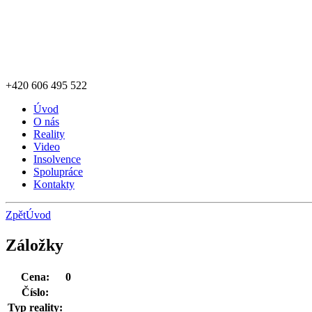
+420
606 495 522
Úvod
O nás
Reality
Video
Insolvence
Spolupráce
Kontakty
Zpět
Úvod
Záložky
Cena:
0
Číslo:
Typ reality: