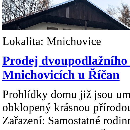
Lokalita: Mnichovice
Prodej dvoupodlažního
Mnichovicích u Říčan
Prohlídky domu již jsou u
obklopený krásnou přírodo
Zařazení: Samostatné rodi