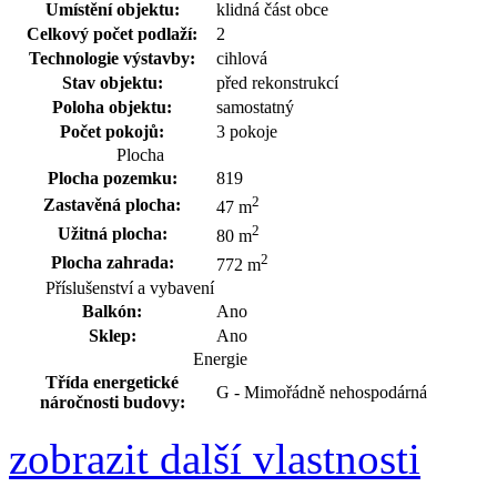
Umístění objektu:
klidná část obce
Celkový počet podlaží:
2
Technologie výstavby:
cihlová
Stav objektu:
před rekonstrukcí
Poloha objektu:
samostatný
Počet pokojů:
3 pokoje
Plocha
Plocha pozemku:
819
2
Zastavěná plocha:
47 m
2
Užitná plocha:
80 m
2
Plocha zahrada:
772 m
Příslušenství a vybavení
Balkón:
Ano
Sklep:
Ano
Energie
Třída energetické
G - Mimořádně nehospodárná
náročnosti budovy:
zobrazit další vlastnosti