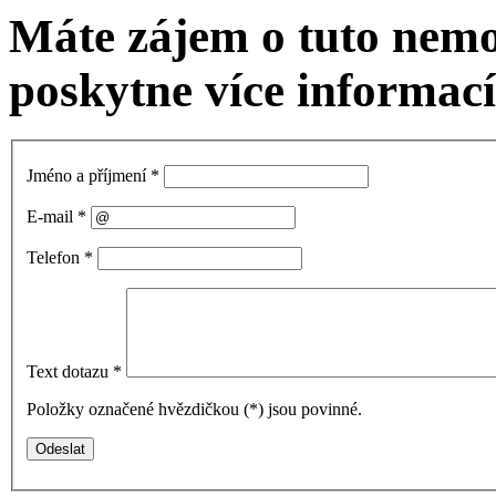
Máte zájem o tuto nem
poskytne více informací
Jméno a příjmení
*
E-mail
*
Telefon
*
Text dotazu
*
Položky označené hvězdičkou (
*
) jsou povinné.