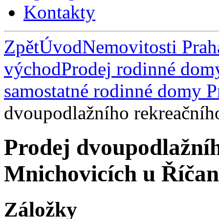
Kontakty
Zpět
Úvod
Nemovitosti Pra
východ
Prodej rodinné dom
samostatné rodinné domy P
dvoupodlažního rekreačníh
Prodej dvoupodlažní
Mnichovicích u Říčan
Záložky