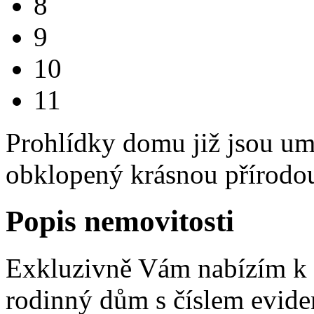
8
9
10
11
Prohlídky domu již jsou u
obklopený krásnou přírodo
Popis nemovitosti
Exkluzivně Vám nabízím k 
rodinný dům s číslem evid