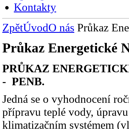
Kontakty
Zpět
Úvod
O nás
Průkaz Ene
Průkaz Energetické 
PRŮKAZ ENERGETICK
- PENB.
Jedná se o vyhodnocení ročn
přípravu teplé vody, úpravu
klimatizačním systémem (vl