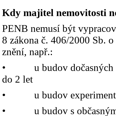
Kdy majitel nemovitosti 
PENB nemusí být vypracován
8 zákona č. 406/2000 Sb. o
znění, např.:
• u budov dočasných s p
do 2 let
• u budov experimentá
• u budov s občasným u